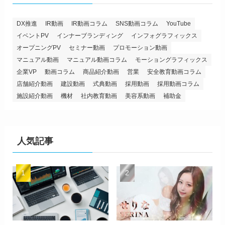
DX推進
IR動画
IR動画コラム
SNS動画コラム
YouTube
イベントPV
インナーブランディング
インフォグラフィックス
オープニングPV
セミナー動画
プロモーション動画
マニュアル動画
マニュアル動画コラム
モーショングラフィックス
企業VP
動画コラム
商品紹介動画
営業
安全教育動画コラム
店舗紹介動画
建設動画
式典動画
採用動画
採用動画コラム
施設紹介動画
機材
社内教育動画
美容系動画
補助金
人気記事