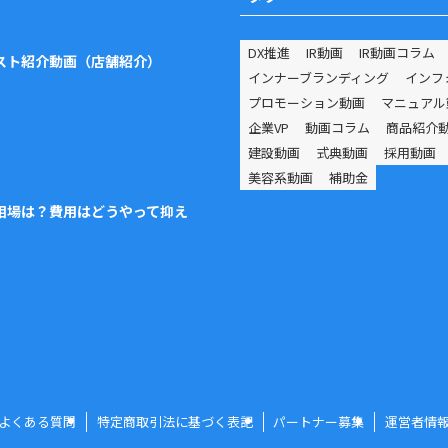
ー
DX推進
IR動画
IR動画コラム
スト紹介動画（店舗紹介）
インナーブランディング
インフ
プロモーション動画
マニュアル
企業VP
動画コラム
商品紹介
建設動画
式典動画
採用動画
美容系動画
補助金
の相場は？費用はどうやって抑え
よくある質問
特定商取引法に基づく表記
パートナー募集
運営者情