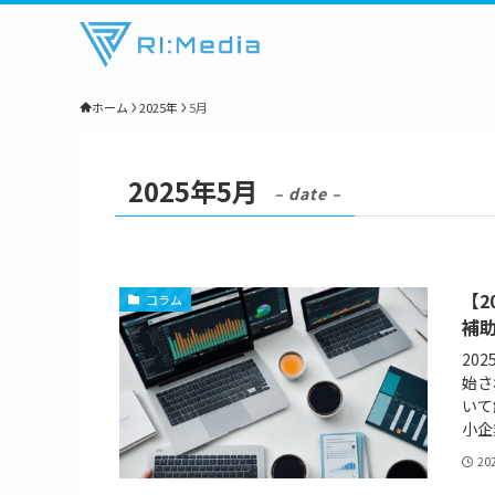
ホーム
2025年
5月
2025年5月
– date –
【
コラム
補
20
始さ
いて
小企
20