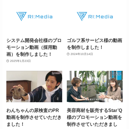
システム開発会社様のプロ
ゴルフ系サービス様の動画
モーション動画（採用動
を制作しました！
画）を制作しました！
2024年10月14日
2025年1月23日
わんちゃんの尿検査のPR
美容商材を販売するStar’Q
動画を制作させていただき
様のプロモーション動画を
ました！
制作させていただきまし