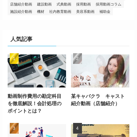
店舗紹介動画
建設動画
式典動画
採用動画
採用動画コラム
施設紹介動画
機材
社内教育動画
美容系動画
補助金
人気記事
動画制作費用の勘定科目
某キャバクラ キャスト
を徹底解説！会計処理の
紹介動画（店舗紹介）
ポイントとは？