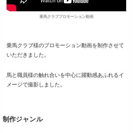
乗馬クラブプロモーション動画
乗馬クラブ様のプロモーション動画を制作させて
いただきました。
馬と職員様の触れ合いを中心に躍動感あふれるイ
メージで撮影しました。
制作ジャンル