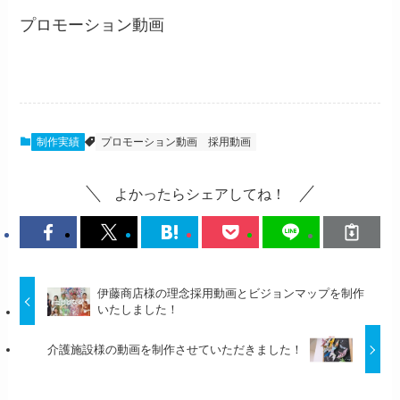
プロモーション動画
制作実績
プロモーション動画
採用動画
よかったらシェアしてね！
伊藤商店様の理念採用動画とビジョンマップを制作
いたしました！
介護施設様の動画を制作させていただきました！