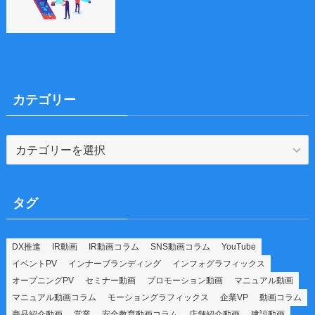
カテゴリー
カ
テ
ゴ
リ
タグ
ー
DX推進
IR動画
IR動画コラム
SNS動画コラム
YouTube
イベントPV
インナーブランディング
インフォグラフィックス
オープニングPV
セミナー動画
プロモーション動画
マニュアル動画
マニュアル動画コラム
モーショングラフィックス
企業VP
動画コラム
商品紹介動画
営業
安全教育動画コラム
店舗紹介動画
建設動画