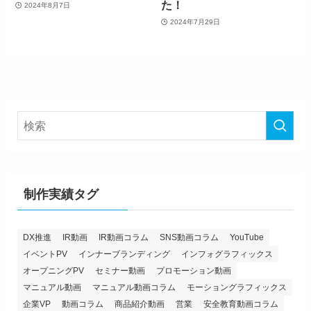
た！
2024年8月7日
2024年7月29日
制作実績タグ
DX推進
IR動画
IR動画コラム
SNS動画コラム
YouTube
イベントPV
インナーブランディング
インフォグラフィックス
オープニングPV
セミナー動画
プロモーション動画
マニュアル動画
マニュアル動画コラム
モーショングラフィックス
企業VP
動画コラム
商品紹介動画
営業
安全教育動画コラム